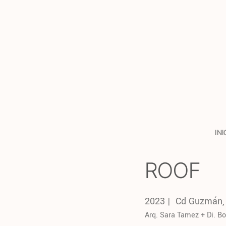
Saltar
al
contenido
INI
ROOF
2023 | Cd Guzmán, 
Arq. Sara Tamez + Di. Bo